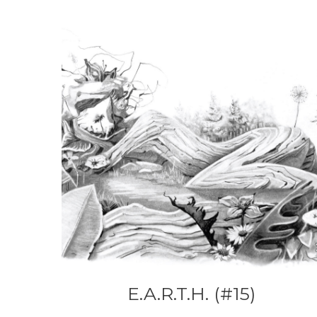
E.A.R.T.H. (#15)