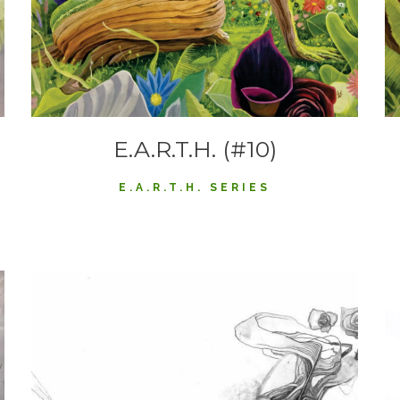
E.A.R.T.H. (#10)
E.A.R.T.H. SERIES