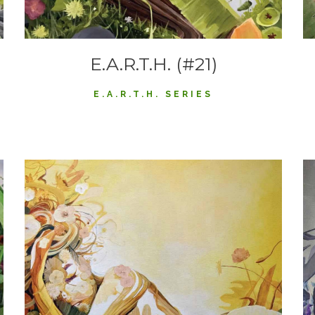
E.A.R.T.H. (#21)
E.A.R.T.H. SERIES