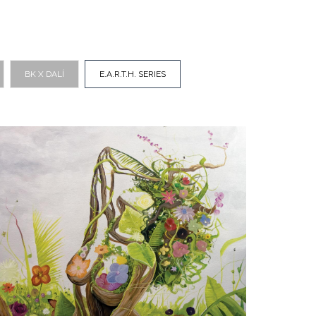
BK X DALÍ
E.A.R.T.H. SERIES