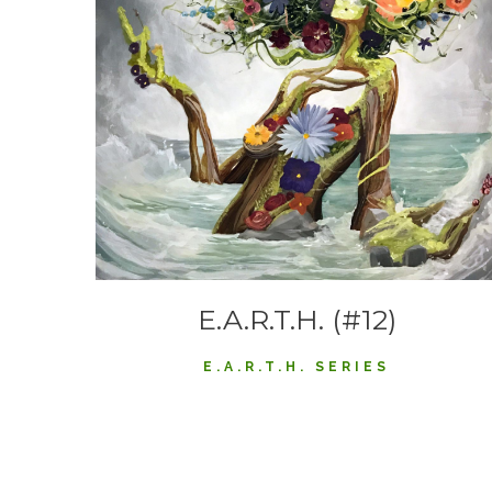
E.A.R.T.H. (#12)
E.A.R.T.H. SERIES