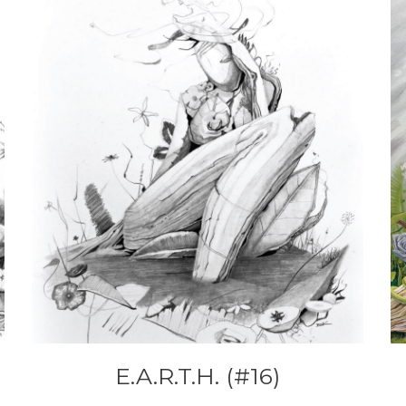
E.A.R.T.H. (#16)