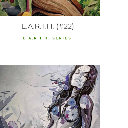
E.A.R.T.H. (#22)
E.A.R.T.H. SERIES