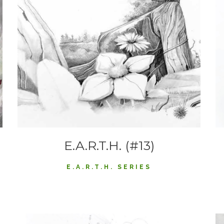
E.A.R.T.H. (#13)
E.A.R.T.H. SERIES