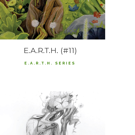
E.A.R.T.H. (#11)
E.A.R.T.H. SERIES