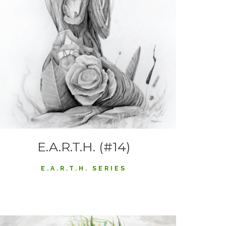
E.A.R.T.H. (#14)
E.A.R.T.H. SERIES