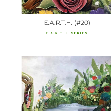
E.A.R.T.H. (#20)
E.A.R.T.H. SERIES