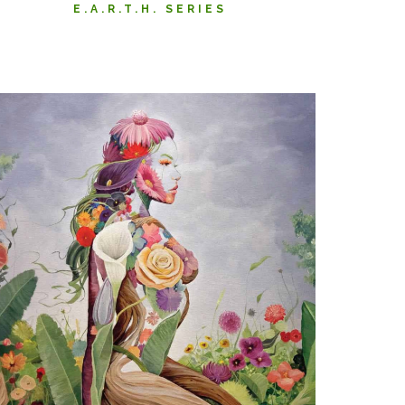
E.A.R.T.H. SERIES