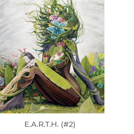
E.A.R.T.H. (#2)